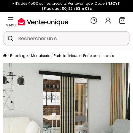
-11% dès 450€ sur les produits Vente-unique. Code
ENJOY11
Plus que :
00j
22h
53m
08s
Menu
Bricolage
Menuiserie
Porte intérieure
Porte coulissante