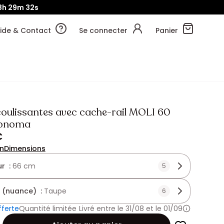
8h
29m
29s
ide & Contact
Se connecter
Panier
coulissantes avec cache-rail MOLI 60
sonoma
€
on
Dimensions
r :
66 cm
5
 (nuance) :
Taupe
6
fferte
Quantité limitée
Livré entre le 31/08 et le 01/09