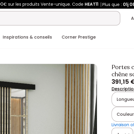
00€ sur les produits Vente-unique. Code
HEAT11
Plus que :
01j
0
A
Inspirations & conseils
Corner Prestige
Portes 
chêne 
391,15 
Descripti
Longueu
Couleur
Livraison o
Quantité