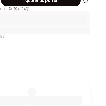
Ajouter au panier
x
,
4x
,
5x
,
10x
,
12x.
457