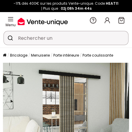
-11% dès 400€ sur les produits Vente-unique. Code
HEAT11
Plus que :
02j
08h
34m
44s
Menu
Bricolage
Menuiserie
Porte intérieure
Porte coulissante