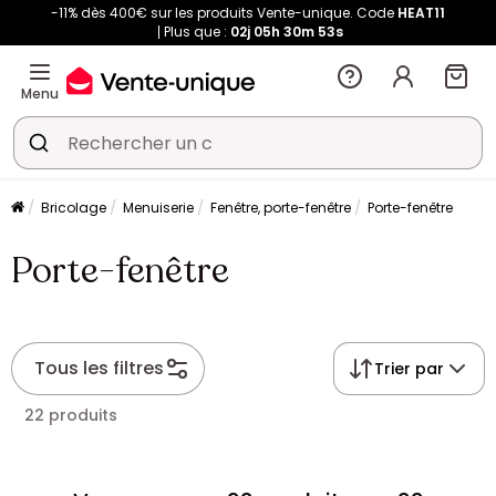
-11% dès 400€ sur les produits Vente-unique. Code
HEAT11
Plus que :
02j
05h
30m
53s
Menu
Bricolage
Menuiserie
Fenêtre, porte-fenêtre
Porte-fenêtre
Porte-fenêtre
Tous les filtres
Trier par
22 produits