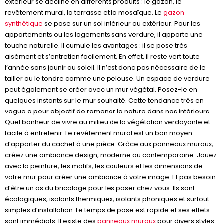
extérieur se décline en différents produits : le gazon, le
revêtement mural, la terrasse et la mosaïque. Le
gazon
synthétique
se pose sur un sol intérieur ou extérieur. Pour les
appartements ou les logements sans verdure, il apporte une
touche naturelle. Il cumule les avantages : il se pose très
aisément et s’entretien facilement. En effet, il reste vert toute
l’année sans jaunir au soleil. Il n’est donc pas nécessaire de le
tailler ou le tondre comme une pelouse. Un espace de verdure
peut également se créer avec un mur végétal. Posez-le en
quelques instants sur le mur souhaité. Cette tendance très en
vogue a pour objectif de ramener la nature dans nos intérieurs.
Quel bonheur de vivre au milieu de la végétation verdoyante et
facile à entretenir. Le revêtement mural est un bon moyen
d’apporter du cachet à une pièce. Grâce aux panneaux muraux,
créez une ambiance design, moderne ou contemporaine. Jouez
avec la peinture, les motifs, les couleurs et les dimensions de
votre mur pour créer une ambiance à votre image. Et pas besoin
d’être un as du bricolage pour les poser chez vous. Ils sont
écologiques, isolants thermiques, isolants phoniques et surtout
simples d’installation. Le temps de pose est rapide et ses effets
sont immédiats. Il existe des
panneaux muraux
pour divers styles