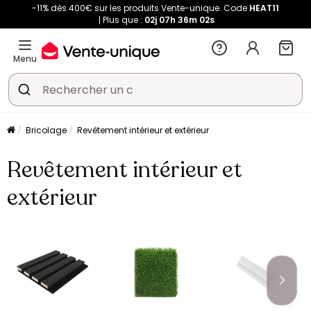
-11% dès 400€ sur les produits Vente-unique. Code
HEAT11
Plus que :
02j
07h
36m
02s
Menu
Bricolage
Revêtement intérieur et extérieur
Revêtement intérieur et
extérieur