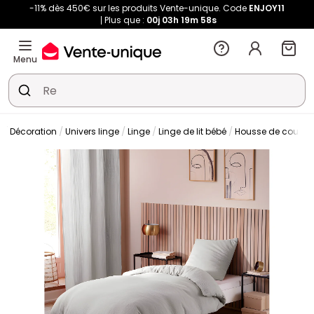
-11% dès 450€ sur les produits Vente-unique. Code
ENJOY11
Plus que :
00j
03h
19m
57s
Menu
Décoration
Univers linge
Linge
Linge de lit bébé
Housse de couette