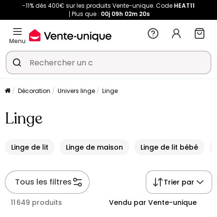
-11% dès 400€ sur les produits Vente-unique. Code
HEAT11
Plus que :
00j
09h
02m
20s
Menu
Décoration
Univers linge
Linge
Linge
Linge de lit
Linge de maison
Linge de lit bébé
Tous les filtres
Trier par
11 649 produits
Vendu par Vente-unique