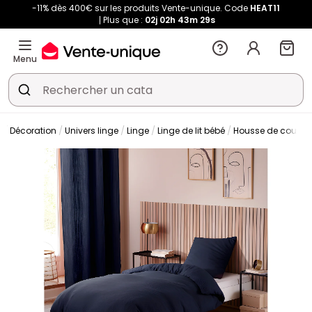
-11% dès 400€ sur les produits Vente-unique. Code
HEAT11
Plus que :
02j
02h
43m
28s
Menu
Décoration
Univers linge
Linge
Linge de lit bébé
Housse de couette