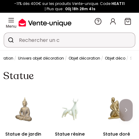
-11% dès 400€ sur les produits Vente-unique. Code
HEAT11
Plus que :
00j
18h
28m
41s
Menu
oration
Univers objet décoration
Objet décoration
Objet déco
Stat
Statue
Statue de jardin
Statue résine
Statue doré