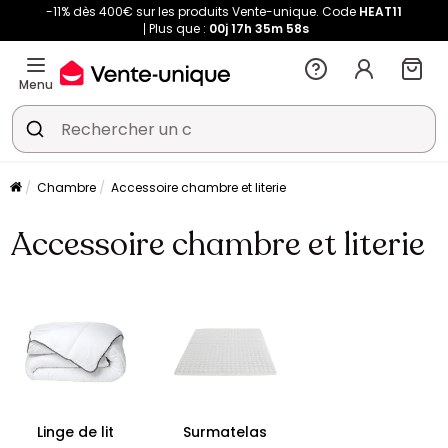
-11% dès 400€ sur les produits Vente-unique. Code
HEAT11
Plus que :
00j
17h
35m
57s
Menu
Chambre
Accessoire chambre et literie
Accessoire chambre et literie
Linge de lit
Surmatelas