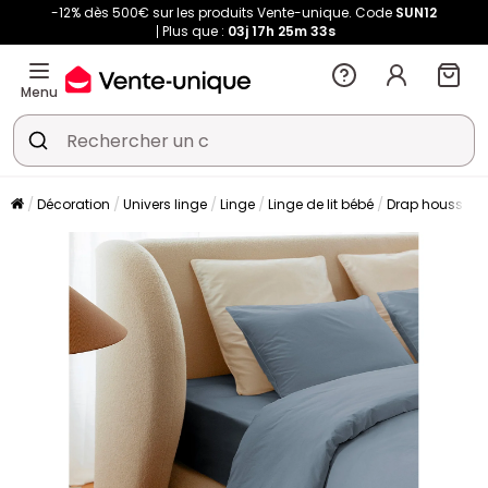
-12% dès 500€ sur les produits Vente-unique. Code
SUN12
Plus que :
03j
17h
25m
33s
Menu
Décoration
Univers linge
Linge
Linge de lit bébé
Drap housse