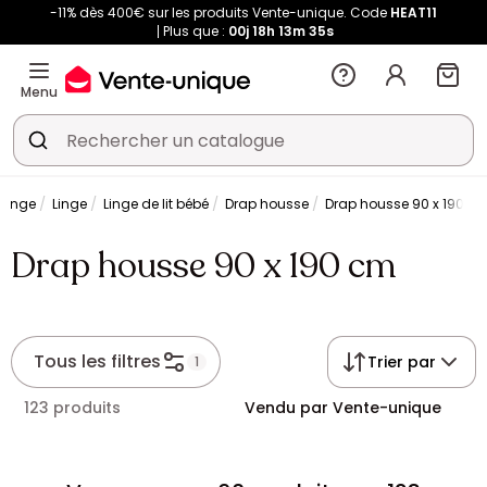
-11% dès 400€ sur les produits Vente-unique. Code
HEAT11
Plus que :
00j
18h
13m
35s
Menu
 linge
Linge
Linge de lit bébé
Drap housse
Drap housse 90 x 190 c
Drap housse 90 x 190 cm
Tous les filtres
Trier par
1
123 produits
Vendu par Vente-unique