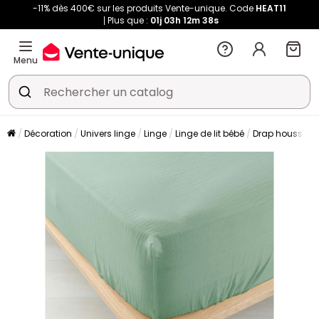
-11% dès 400€ sur les produits Vente-unique. Code
HEAT11
Plus que :
01j
03h
12m
38s
Menu
Décoration
Univers linge
Linge
Linge de lit bébé
Drap housse