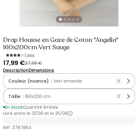
Drap Housse en Gaze de Coton "Angelia"
160x200cm Vert Sauge
1 avis
17,99 €
27,99 €
Description
Dimensions
Couleur (nuance) :
Vert amande
9
Taille :
160x200 cm
3
En stock
Quantité limitée
Livré entre le 21/08 et le 25/08
Réf. 3787854