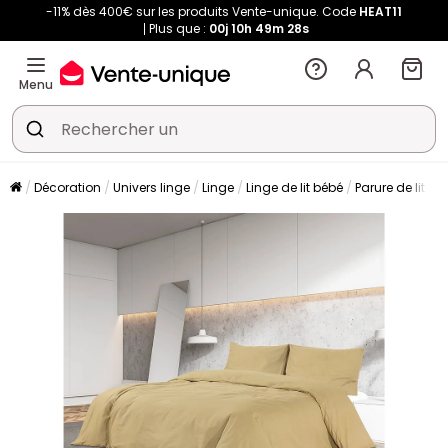
-11% dès 400€ sur les produits Vente-unique. Code
HEAT11
Plus que :
00j
10h
49m
28s
Menu
Décoration
Univers linge
Linge
Linge de lit bébé
Parure de lit