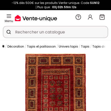
-12% dès 500€ sur les produits Vente-unique. Code
SUN12
Plus que :
03j
02h
59m
11s
Menu
Décoration
Tapis et paillasson
Univers tapis
Tapis
Tapis de sa