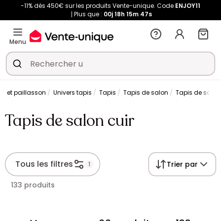
-11% dès 450€ sur les produits Vente-unique. Code
ENJOY11
Plus que :
00j
18h
15m
46s
Menu
is et paillasson
Univers tapis
Tapis
Tapis de salon
Tapis de salon
Tapis de salon cuir
Tous les filtres
Trier par
1
133 produits