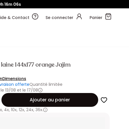
9h
16m
05s
ide & Contact
Se connecter
Panier
 laine 144x177 orange Jajim
on
Dimensions
ivraison offerte
Quantité limitée
 le 13/08 et le 17/08
Ajouter au panier
x
,
4x
,
10x
,
12x
,
24x
,
36x.