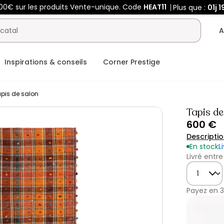
400€ sur les produits Vente-unique. Code
HEAT11
Plus que :
01j
1
A
Inspirations & conseils
Corner Prestige
pis de salon
Tapis de
600 €
Descripti
En stock
L
Livré entre
Quantité
Payez en
3