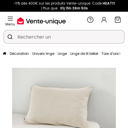
-11% dès 400€ sur les produits Vente-unique. Code
HEAT11
Plus que :
01j
15h
36m
49s
Menu
Décoration
Univers linge
Linge
Linge de lit bébé
Taie d'oreiller