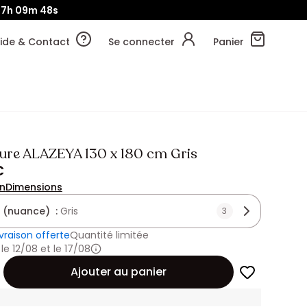
7h
09m
45s
ide & Contact
Se connecter
Panier
ure ALAZEYA 130 x 180 cm Gris
€
on
Dimensions
 (nuance) :
Gris
3
ivraison offerte
Quantité limitée
 le 12/08 et le 17/08
Ajouter au panier