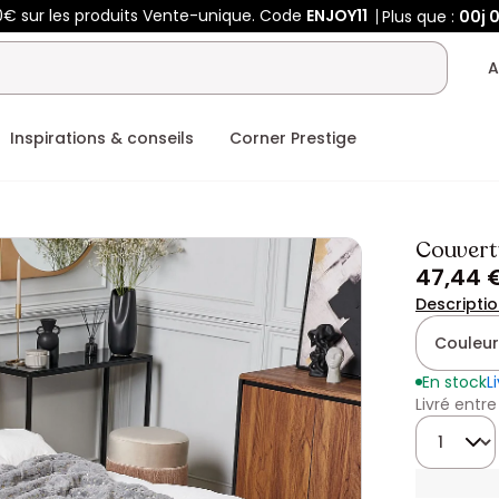
0€ sur les produits Vente-unique. Code
ENJOY11
Plus que :
00j
0
A
Inspirations & conseils
Corner Prestige
Couvert
47,44 
Descripti
Couleur
En stock
L
Livré entre
Quantité