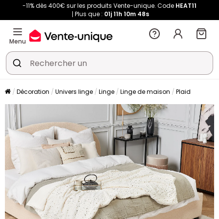
-11% dès 400€ sur les produits Vente-unique. Code
HEAT11
Plus que :
01j
11h
10m
47s
Menu
Décoration
Univers linge
Linge
Linge de maison
Plaid