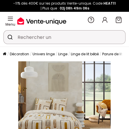
-11% dès 400€ sur les produits Vente-unique. Code
HEAT11
Plus que :
02j
08h
49m
05s
Menu
Décoration
Univers linge
Linge
Linge de lit bébé
Parure de lit