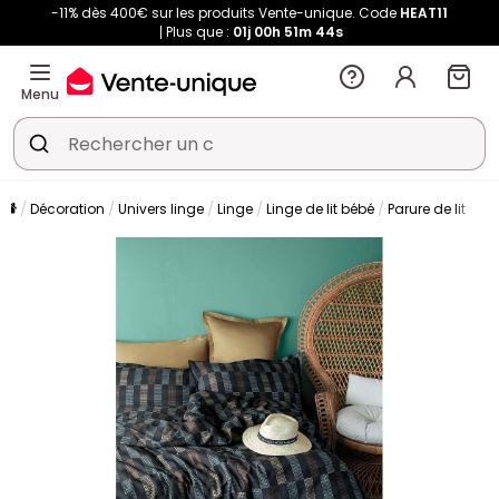
-11% dès 400€ sur les produits Vente-unique. Code
HEAT11
Plus que :
01j
00h
51m
44s
Menu
Décoration
Univers linge
Linge
Linge de lit bébé
Parure de lit