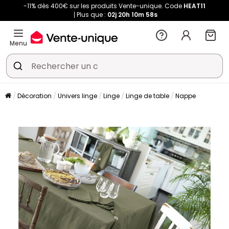
-11% dès 400€ sur les produits Vente-unique. Code
HEAT11
Plus que :
02j
20h
10m
58s
Menu
Décoration
Univers linge
Linge
Linge de table
Nappe