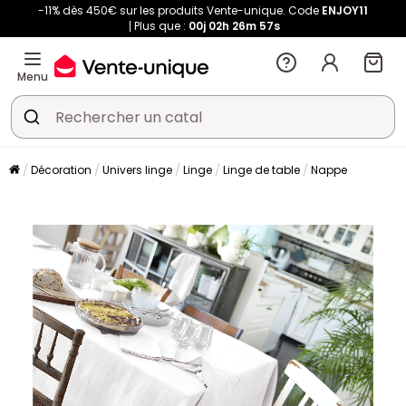
-11% dès 450€ sur les produits Vente-unique. Code
ENJOY11
Plus que :
00j
02h
26m
56s
Menu
Décoration
Univers linge
Linge
Linge de table
Nappe