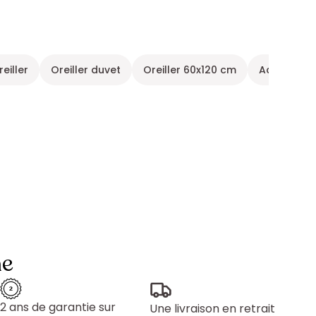
reiller
Oreiller duvet
Oreiller 60x120 cm
Accessoire
ne
2 ans de garantie sur
Une livraison en retrait