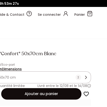
9h
53m
25s
ide & Contact
Se connecter
Panier
r "Confort" 50x70cm Blanc
 d'Eco-part
on
Dimensions
50x70 cm
2
uantité limitée
Livré entre le 12/08 et le 14/08
Ajouter au panier