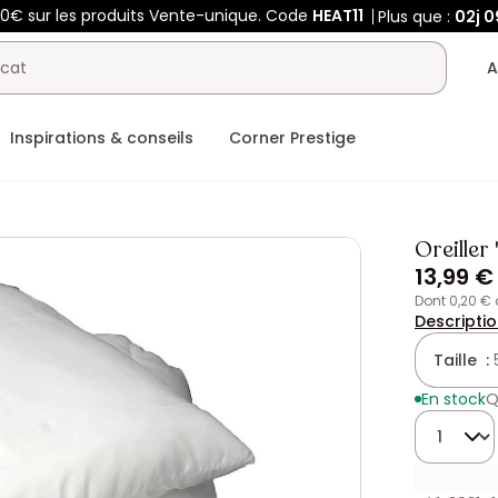
00€ sur les produits Vente-unique. Code
HEAT11
Plus que :
02j
0
A
Inspirations & conseils
Corner Prestige
Oreille
13,99 €
dont 0,20 €
Descripti
Taille :
En stock
Q
Quantité