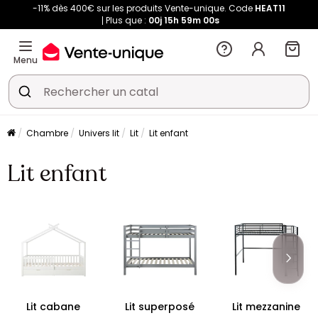
-11% dès 400€ sur les produits Vente-unique. Code
HEAT11
Plus que :
00j
15h
59m
00s
Menu
Chambre
Univers lit
Lit
Lit enfant
Lit enfant
Lit cabane
Lit superposé
Lit mezzanine