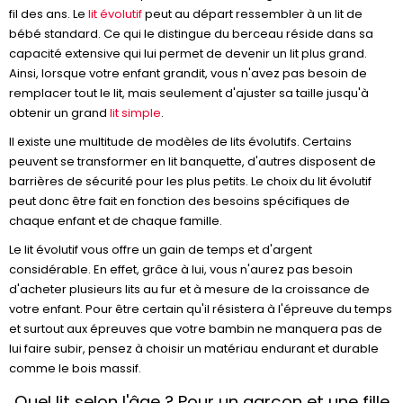
fil des ans. Le
lit évolutif
peut au départ ressembler à un lit de
bébé standard. Ce qui le distingue du berceau réside dans sa
capacité extensive qui lui permet de devenir un lit plus grand.
Ainsi, lorsque votre enfant grandit, vous n'avez pas besoin de
remplacer tout le lit, mais seulement d'ajuster sa taille jusqu'à
obtenir un grand
lit simple
.
Il existe une multitude de modèles de lits évolutifs. Certains
peuvent se transformer en lit banquette, d'autres disposent de
barrières de sécurité pour les plus petits. Le choix du lit évolutif
peut donc être fait en fonction des besoins spécifiques de
chaque enfant et de chaque famille.
Le lit évolutif vous offre un gain de temps et d'argent
considérable. En effet, grâce à lui, vous n'aurez pas besoin
d'acheter plusieurs lits au fur et à mesure de la croissance de
votre enfant. Pour être certain qu'il résistera à l'épreuve du temps
et surtout aux épreuves que votre bambin ne manquera pas de
lui faire subir, pensez à choisir un matériau endurant et durable
comme le bois massif.
Quel lit selon l'âge ? Pour un garçon et une fille