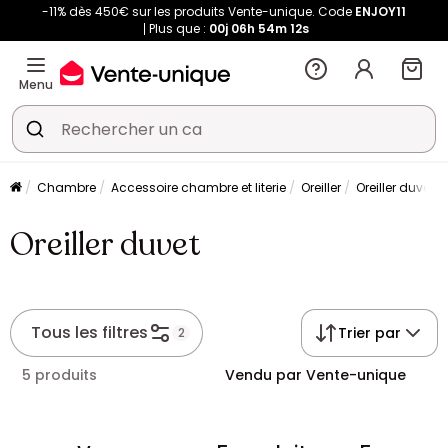
-11% dès 450€ sur les produits Vente-unique. Code
ENJOY11
Plus que :
00j
06h
54m
10s
Menu
Chambre
Accessoire chambre et literie
Oreiller
Oreiller duvet
Oreiller duvet
Tous les filtres
Trier par
2
5 produits
Vendu par Vente-unique