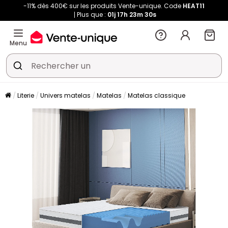
-11% dès 400€ sur les produits Vente-unique. Code
HEAT11
Plus que :
01j
17h
23m
29s
Menu
Literie
Univers matelas
Matelas
Matelas classique