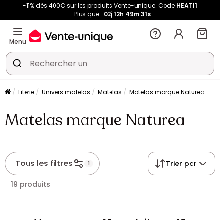
-11% dès 400€ sur les produits Vente-unique. Code
HEAT11
Plus que :
02j
12h
49m
30s
Menu
Literie
Univers matelas
Matelas
Matelas marque Naturea
Matelas marque Naturea
Tous les filtres
Trier par
1
19 produits