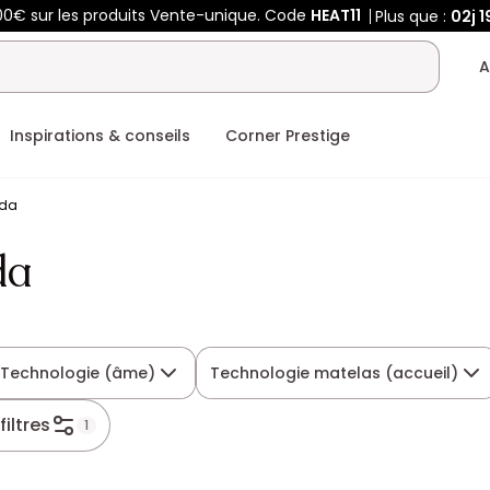
00€ sur les produits Vente-unique. Code
HEAT11
Plus que :
02j
1
A
Inspirations & conseils
Corner Prestige
eda
da
Technologie (âme)
Technologie matelas (accueil)
filtres
1