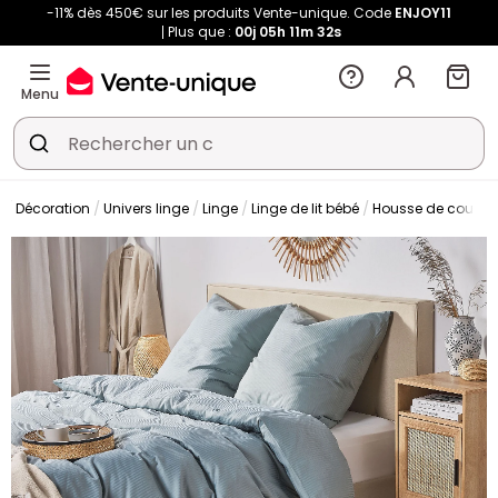
-11% dès 450€ sur les produits Vente-unique. Code
ENJOY11
Plus que :
00j
05h
11m
32s
Menu
Décoration
Univers linge
Linge
Linge de lit bébé
Housse de couette