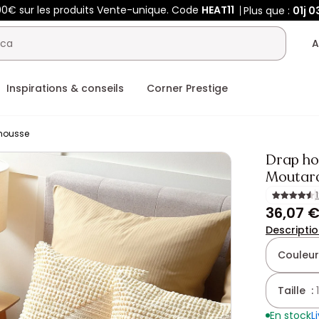
00€ sur les produits Vente-unique. Code
HEAT11
Plus que :
01j
0
A
Inspirations & conseils
Corner Prestige
housse
Drap ho
Moutar
36,07 
Descripti
Couleur
Taille :
En stock
L