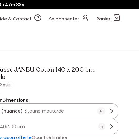
3h
47m
38s
ide & Contact
Se connecter
Panier
usse JANBU Coton 140 x 200 cm
de
12 avis
€
on
Dimensions
 (nuance) :
Jaune moutarde
17
140x200 cm
5
ivraison offerte
Quantité limitée