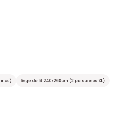
onnes)
linge de lit 240x260cm (2 personnes XL)
Linge de