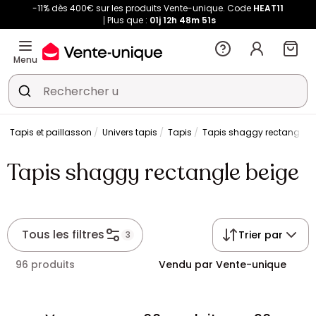
-11% dès 400€ sur les produits Vente-unique. Code
HEAT11
Plus que :
01j
12h
48m
50s
Menu
Tapis et paillasson
Univers tapis
Tapis
Tapis shaggy rectangle b
Tapis shaggy rectangle beige
Tous les filtres
Trier par
3
96 produits
Vendu par Vente-unique