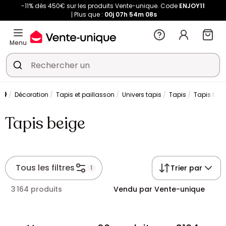
-11% dès 450€ sur les produits Vente-unique. Code
ENJOY11
Plus que :
00j
07h
54m
08s
Menu
Décoration
Tapis et paillasson
Univers tapis
Tapis
Tapis bei
Tapis beige
Tous les filtres
Trier par
1
3 164 produits
Vendu par Vente-unique