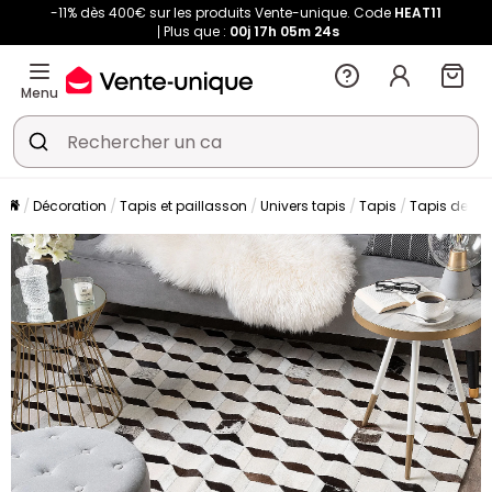
-11% dès 400€ sur les produits Vente-unique. Code
HEAT11
Plus que :
00j
17h
05m
24s
Menu
Décoration
Tapis et paillasson
Univers tapis
Tapis
Tapis de sa