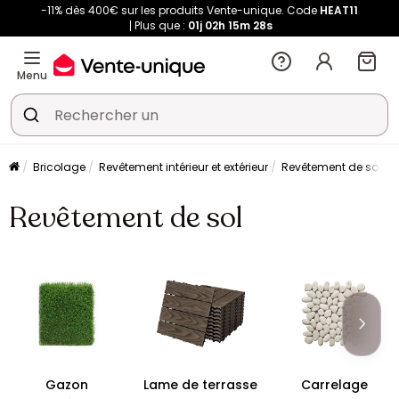
-11% dès 400€ sur les produits Vente-unique. Code
HEAT11
Plus que :
01j
02h
15m
27s
Menu
Bricolage
Revêtement intérieur et extérieur
Revêtement de sol
Revêtement de sol
Gazon
Lame de terrasse
Carrelage