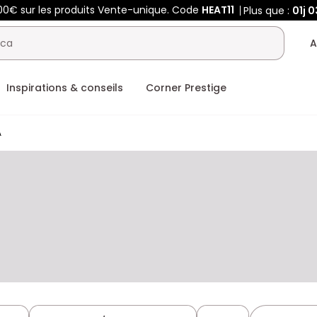
00€ sur les produits Vente-unique. Code
HEAT11
Plus que :
01j
0
A
Inspirations & conseils
Corner Prestige
A