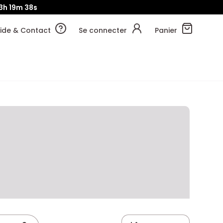
3h
19m
37s
ide & Contact
Se connecter
Panier