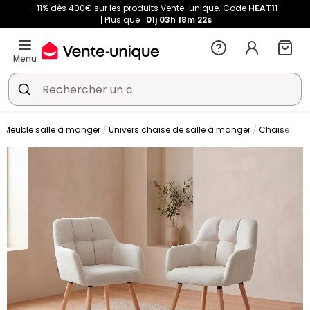
-11% dès 400€ sur les produits Vente-unique. Code
HEAT11
Plus que :
01j
03h
18m
22s
Menu
Meuble salle à manger
Univers chaise de salle à manger
Chaise