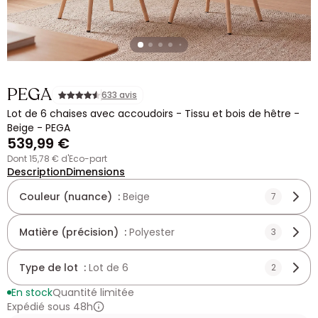
PEGA
633 avis
Lot de 6 chaises avec accoudoirs - Tissu et bois de hêtre -
Beige - PEGA
539,99 €
dont 15,78 € d'Eco-part
Description
Dimensions
Couleur (nuance) :
Beige
7
Matière (précision) :
Polyester
3
Type de lot :
Lot de 6
2
En stock
Quantité limitée
Expédié sous 48h