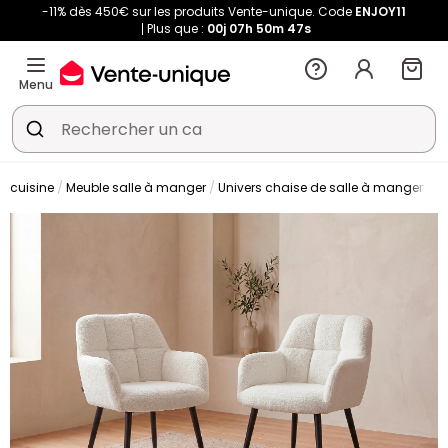
-11% dès 450€ sur les produits Vente-unique. Code
ENJOY11
Plus que :
00j
07h
50m
47s
Menu
t cuisine
Meuble salle à manger
Univers chaise de salle à manger
C