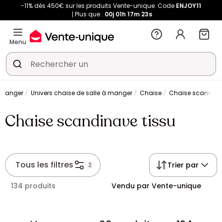
-11% dès 450€ sur les produits Vente-unique. Code
ENJOY11
Plus que :
00j
01h
17m
23s
Menu
à manger
Univers chaise de salle à manger
Chaise
Chaise scandina
Chaise scandinave tissu
Tous les filtres
Trier par
2
134 produits
Vendu par Vente-unique