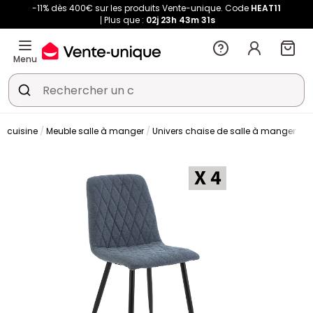
-11% dès 400€ sur les produits Vente-unique. Code
HEAT11
Plus que :
02j
23h
43m
30s
Menu
t cuisine
Meuble salle à manger
Univers chaise de salle à manger
C