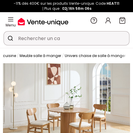
-11% dès 400€ sur les produits Vente-unique. Code
HEAT11
Plus que :
02j
16h
58m
06s
Menu
t cuisine
Meuble salle à manger
Univers chaise de salle à manger
C