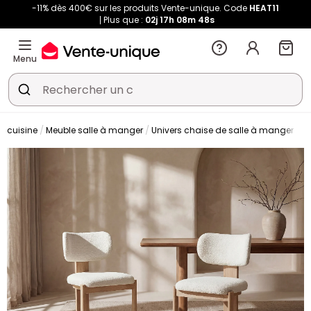
-11% dès 400€ sur les produits Vente-unique. Code
HEAT11
Plus que :
02j
17h
08m
47s
Menu
t cuisine
Meuble salle à manger
Univers chaise de salle à manger
C