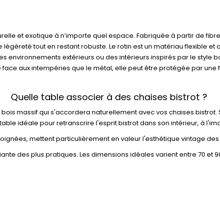
relle et exotique à n’importe quel espace. Fabriquée à partir de fibre
ne légèreté tout en restant robuste. Le rotin est un matériau flexible 
es environnements extérieurs ou des intérieurs inspirés par le style
e face aux intempéries que le métal, elle peut être protégée par une f
Quelle table associer à des chaises bistrot ?
bois massif qui s'accordera naturellement avec vos chaises bistrot. So
table idéale pour retranscrire l'esprit bistrot dans son intérieur, à l'
s soignées, mettent particulièrement en valeur l'esthétique vintage de
iante des plus pratiques. Les dimensions idéales varient entre 70 et