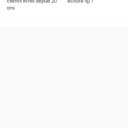
clients livrés depuis 20
écoute 5j/7
ans