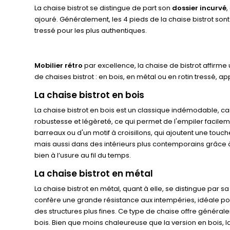
La chaise bistrot se distingue de part son
dossier incurvé
,
ajouré. Généralement, les 4 pieds de la chaise bistrot sont 
tressé pour les plus authentiques.
Mobilier rétro
par excellence, la chaise de bistrot affirme
de chaises bistrot : en bois, en métal ou en rotin tressé, a
La chaise bistrot en bois
La chaise bistrot en bois est un classique indémodable, c
robustesse et légèreté, ce qui permet de l'empiler facilem
barreaux ou d'un motif à croisillons, qui ajoutent une to
mais aussi dans des intérieurs plus contemporains grâce à s
bien à l’usure au fil du temps.
La chaise bistrot en métal
La chaise bistrot en métal, quant à elle, se distingue par s
confère une grande résistance aux intempéries, idéale pou
des structures plus fines. Ce type de chaise offre généra
bois. Bien que moins chaleureuse que la version en bois, l