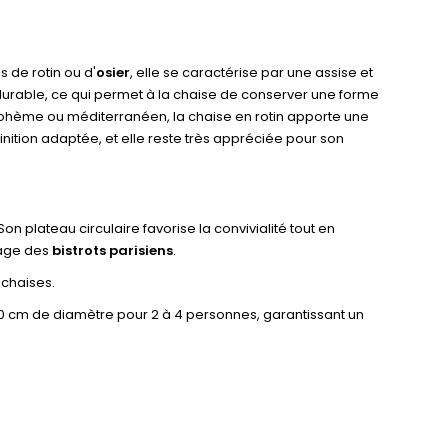
s de rotin ou d'
osier
, elle se caractérise par une assise et
et durable, ce qui permet à la chaise de conserver une forme
 bohème ou méditerranéen, la chaise en rotin apporte une
inition adaptée, et elle reste très appréciée pour son
n plateau circulaire favorise la convivialité tout en
image des
bistrots parisiens
.
s chaises.
 90 cm de diamètre pour 2 à 4 personnes, garantissant un