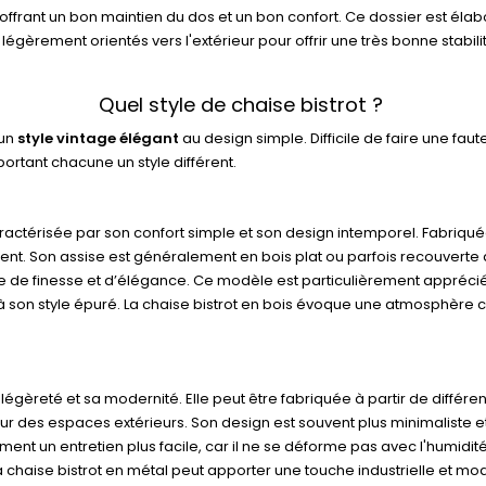
 offrant un bon maintien du dos et un bon confort. Ce dossier est él
légèrement orientés vers l'extérieur pour offrir une très bonne stabilit
Quel style de chaise bistrot ?
 un
style vintage élégant
au design simple. Difficile de faire une faut
pportant chacune un style différent.
aractérisée par son confort simple et son design intemporel. Fabriq
ent. Son assise est généralement en bois plat ou parfois recouverte de
uche de finesse et d’élégance. Ce modèle est particulièrement appréc
on style épuré. La chaise bistrot en bois évoque une atmosphère chale
a légèreté et sa modernité. Elle peut être fabriquée à partir de différe
r des espaces extérieurs. Son design est souvent plus minimaliste et
lement un entretien plus facile, car il ne se déforme pas avec l'humi
a chaise bistrot en métal peut apporter une touche industrielle et mo