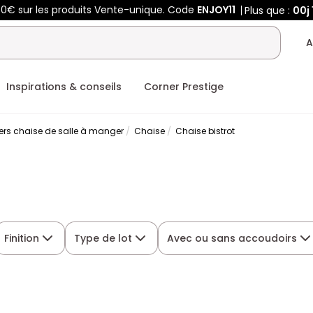
50€ sur les produits Vente-unique. Code
ENJOY11
Plus que :
00j
A
Inspirations & conseils
Corner Prestige
ers chaise de salle à manger
Chaise
Chaise bistrot
Finition
Type de lot
Avec ou sans accoudoirs