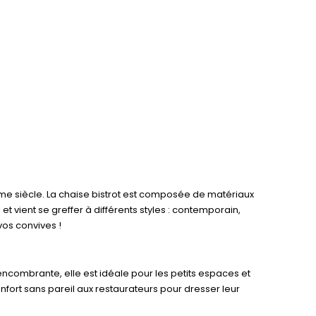
me siècle. La chaise bistrot est composée de matériaux
et vient se greffer à différents styles : contemporain,
vos convives !
eu encombrante, elle est idéale pour les petits espaces et
nfort sans pareil aux restaurateurs pour dresser leur