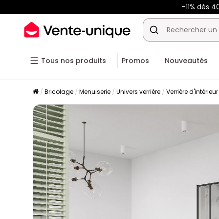
-11% dès 4
Tous nos produits
Promos
Nouveautés
Bricolage
Menuiserie
Univers verrière
Verrière d'intérieu