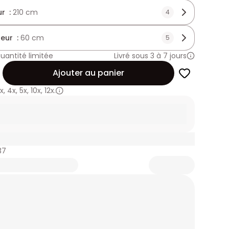
r :
210 cm
4
eur :
60 cm
5
uantité limitée
Livré sous 3 à 7 jours
Ajouter au panier
x
,
4x
,
5x
,
10x
,
12x.
37