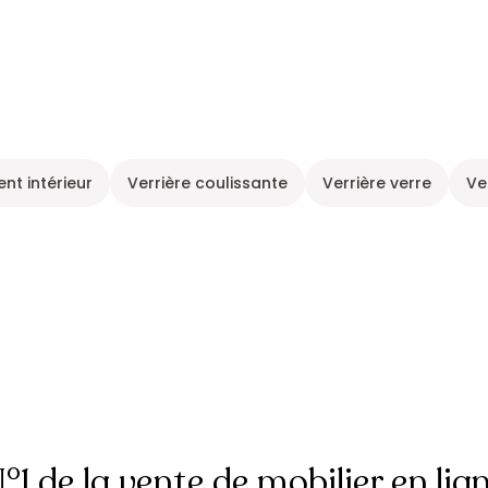
t intérieur
Verrière coulissante
Verrière verre
Ve
°1 de la vente de mobilier en lig