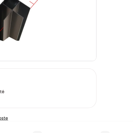
ité
oste