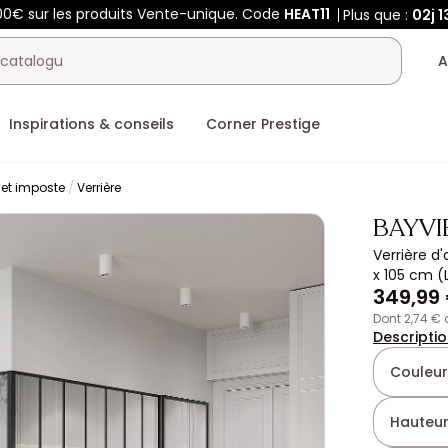
00€ sur les produits Vente-unique. Code
HEAT11
Plus que :
02j
1
A
Inspirations & conseils
Corner Prestige
r et imposte
Verrière
BAYV
Verrière d
x 105 cm (L
349,99
dont 2,74 €
Descripti
Couleur
Hauteur