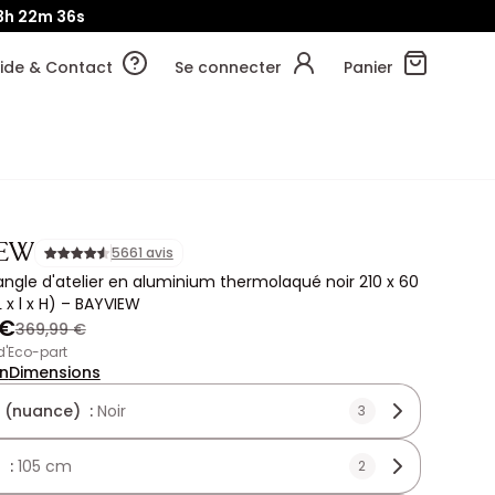
3h
22m
34s
ide & Contact
Se connecter
Panier
IEW
5661 avis
'angle d'atelier en aluminium thermolaqué noir 210 x 60
 x l x H) – BAYVIEW
 €
369,99 €
 d'Eco-part
on
Dimensions
 (nuance) :
Noir
3
 :
105 cm
2