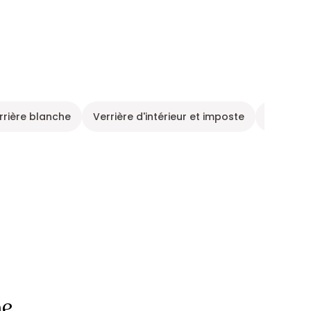
rrière blanche
Verrière d'intérieur et imposte
Univers v
ne