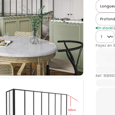
Longueu
Profond
En stock
Q
Quantité
Payez en
3
Réf. 16899