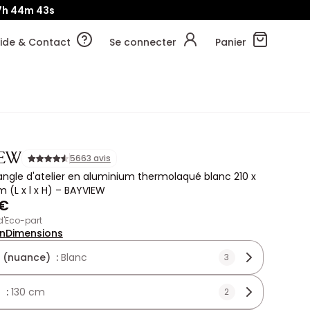
7h
44m
43s
ide & Contact
Se connecter
Panier
IEW
5663 avis
'angle d'atelier en aluminium thermolaqué blanc 210 x
m (L x l x H) – BAYVIEW
 €
 d'Eco-part
on
Dimensions
 (nuance) :
Blanc
3
 :
130 cm
2