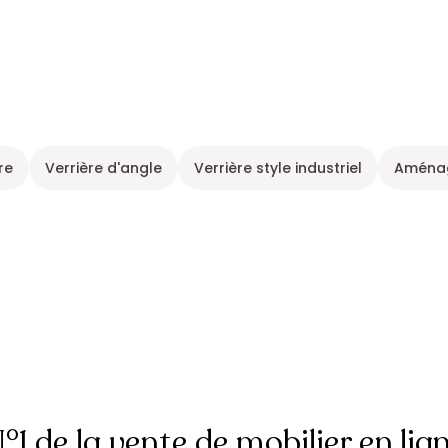
re
Verrière d'angle
Verrière style industriel
Aménag
°1 de la vente de mobilier en lig