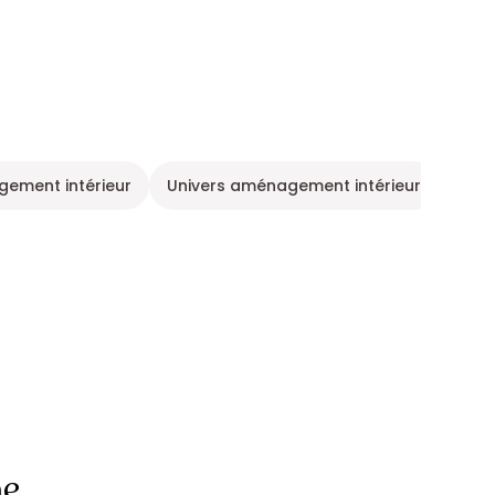
ement intérieur
Univers aménagement intérieur
Verr
ne