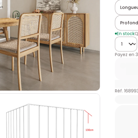
Longueu
Profond
En stock
Q
Quantité
Payez en
3
Réf. 16899