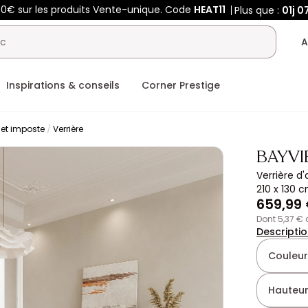
00€ sur les produits Vente-unique. Code
HEAT11
Plus que :
01j
0
A
Inspirations & conseils
Corner Prestige
r et imposte
Verrière
BAYV
Verrière d
210 x 130 c
659,99
dont 5,37 €
Descripti
Couleur
Hauteur