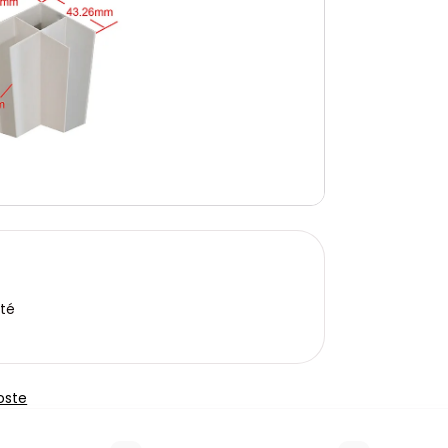
ité
oste