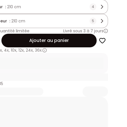
r :
210 cm
4
eur :
210 cm
5
uantité limitée
Livré sous 3 à 7 jours
Ajouter au panier
x
,
4x
,
10x
,
12x
,
24x
,
36x.
35