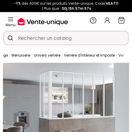
-11% dès 400€ sur les produits Vente-unique. Code
HEAT11
Plus que :
00j
15h
57m
57s
Menu
olage
Menuiserie
Univers verrière
Verrière d'intérieur et imposte
Verrière