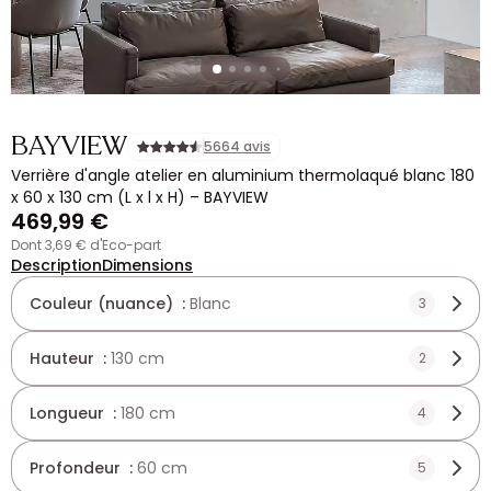
BAYVIEW
5664 avis
Verrière d'angle atelier en aluminium thermolaqué blanc 180
x 60 x 130 cm (L x l x H) – BAYVIEW
469,99 €
dont 3,69 € d'Eco-part
Description
Dimensions
Couleur (nuance) :
Blanc
3
Hauteur :
130 cm
2
Longueur :
180 cm
4
Profondeur :
60 cm
5