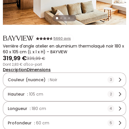
BAYVIEW
5660 avis
Verrière d'angle atelier en aluminium thermolaqué noir 180 x
60 x 105 cm (L x l x H) – BAYVIEW
319,99 €
339,99 €
dont 2,83 € d'Eco-part
Description
Dimensions
Couleur (nuance) :
Noir
3
Hauteur :
105 cm
2
Longueur :
180 cm
4
Profondeur :
60 cm
5