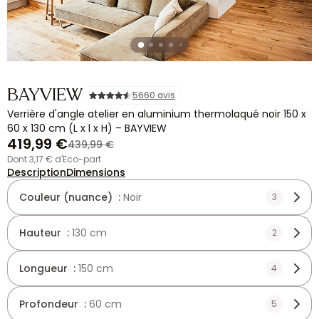
BAYVIEW
5660 avis
Verrière d'angle atelier en aluminium thermolaqué noir 150 x
60 x 130 cm (L x l x H) – BAYVIEW
419,99 €
439,99 €
dont 3,17 € d'Eco-part
Description
Dimensions
Couleur (nuance) :
Noir
3
Hauteur :
130 cm
2
Longueur :
150 cm
4
Profondeur :
60 cm
5