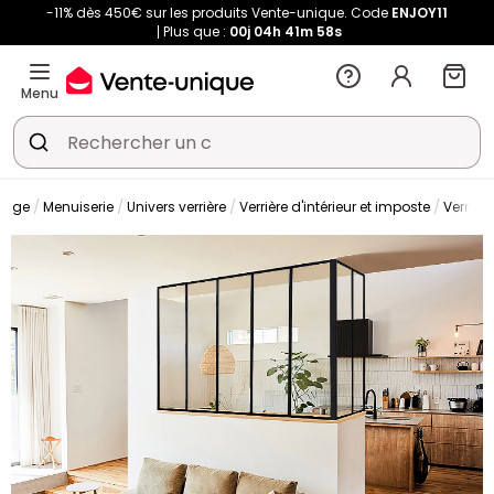
-11% dès 450€ sur les produits Vente-unique. Code
ENJOY11
Plus que :
00j
04h
41m
58s
Menu
olage
Menuiserie
Univers verrière
Verrière d'intérieur et imposte
Verrière