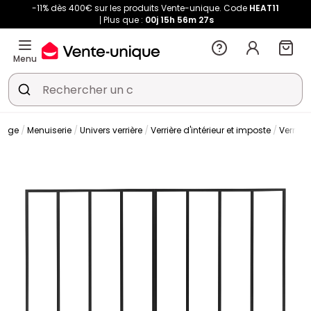
-11% dès 400€ sur les produits Vente-unique. Code
HEAT11
Plus que :
00j
15h
56m
27s
Menu
olage
Menuiserie
Univers verrière
Verrière d'intérieur et imposte
Verrière